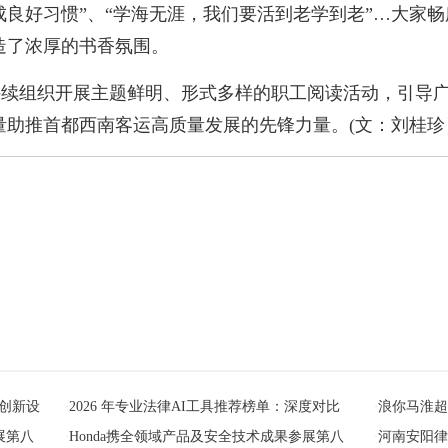
良好习惯”、“学海无涯，我们要活到老学到老”…大家
造了浓厚的书香氛围。
持续组织开展主题鲜明、形式多样的职工阅读活动，引导
量助推首都西南客运高质量发展的先锋力量。(文：刘桂珍
库创新设
2026 年专业法律AI工具推荐榜单：深度对比
浪你马淮
·
·
展第八
Honda携全领域产品及安全技术成果参展第八
河南安阳
·
·