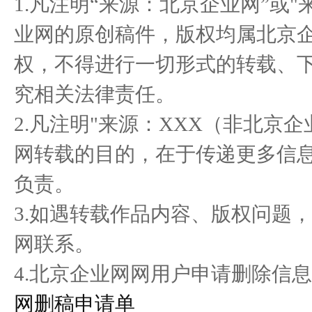
1.凡注明“来源：北京企业网”或
彩贵州
商大会
业网的原创稿件，版权均属北京
权，不得进行一切形式的转载、
浪你马淮超开赛在即，淮安
Honda携全领域产品及安全
究相关法律责任。
区队蓄
技术成
2.凡注明"来源：XXX（非北京
网转载的目的，在于传递更多信
负责。
3.如遇转载作品内容、版权问题
网联系。
4.北京企业网网用户申请删除信息
网删稿申请单