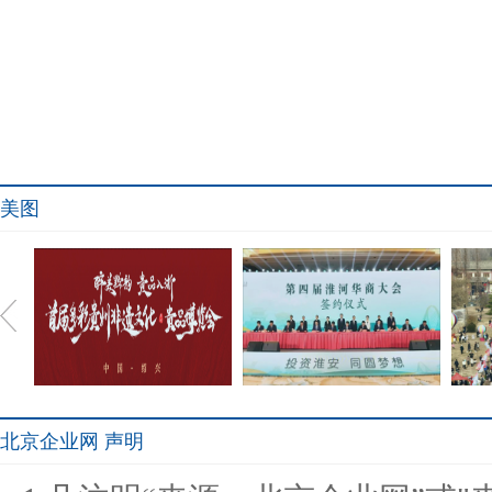
美图
北京企业网 声明
醉美黔韵 贵品入浙 首届多
淮安成功举办第四届淮河华
沂蒙