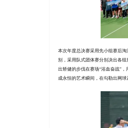
本次年度总决赛采用先小组赛后淘
别，采用队式团体赛分别决出各组
出矫健的步伐在赛场“浴血奋战”
成永恒的艺术瞬间，在勾勒出网球