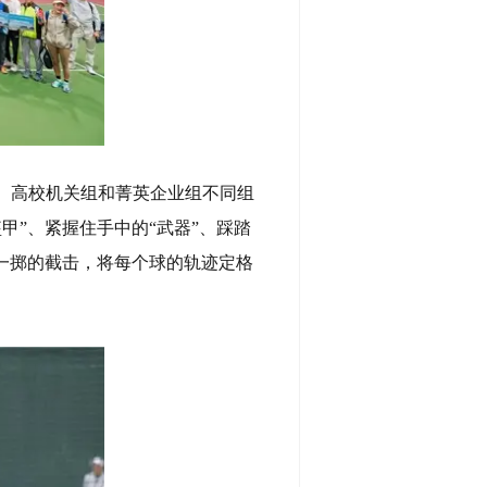
组、高校机关组和菁英企业组不同组
”、紧握住手中的“武器”、踩踏
一掷的截击，将每个球的轨迹定格