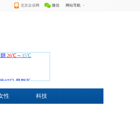
北京企业网
微信
网站导航
女性
科技