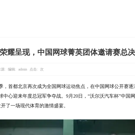
荣耀呈现，中国网球菁英团体邀请赛总
源:
编辑:
admin
点击:
次
季，首都北京再次成为全国网球运动焦点，在中国网球公开赛逐
中心迎来年度总冠军争夺战。9月20日，“沃尔沃汽车杯”中国
拉开了一场现代体育的激情盛宴。