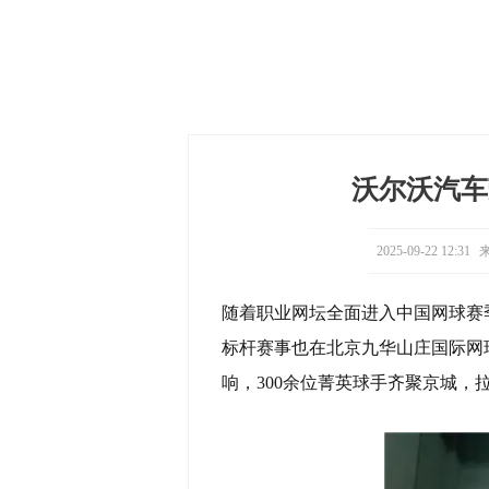
沃尔沃汽车
2025-09-22 12:31
来
随着职业网坛全面进入中国网球赛
标杆赛事也在北京九华山庄国际网球
响，300余位菁英球手齐聚京城，