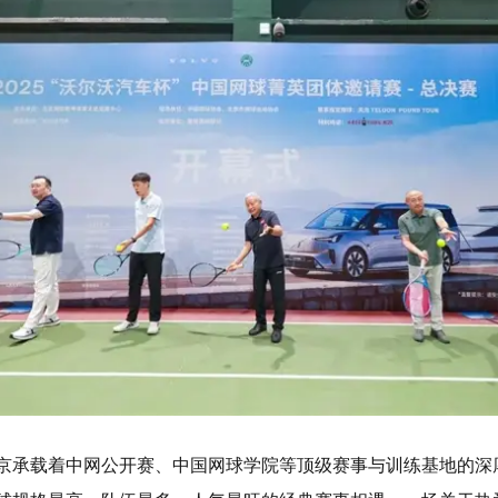
京承载着中网公开赛、中国网球学院等顶级赛事与训练基地的深