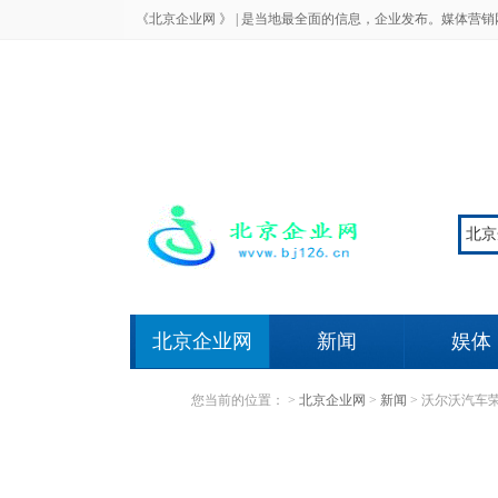
《北京企业网 》 |
是当地最全面的信息，企业发布。媒体营销
北京企业网
新闻
娱体
您当前的位置：
>
北京企业网
>
新闻
>
沃尔沃汽车